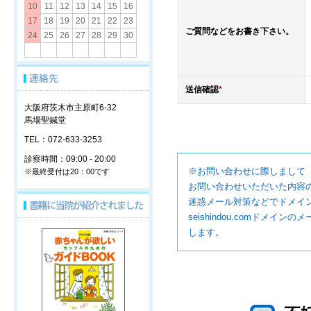
10
11
12
13
14
15
16
17
18
19
20
21
22
23
ご質問などをお書き下さい。
24
25
26
27
28
29
30
送信確認
*
大阪府茨木市主原町6-32
馬場聖鍼堂
TEL：072-633-3253
診察時間：09:00 - 20:00
※お問い合わせに際しまして
※最終受付は20：00です
お問い合わせいただいた内容
迷惑メール対策などでドメイン指
seishindou.comド
します。