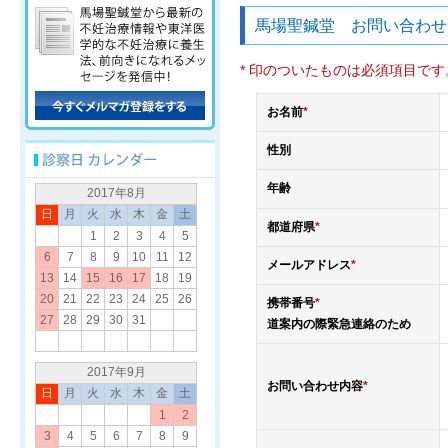
馬場聖鍼堂 お問い合わせ
* 印のついたものは必須項目です
お名前
*
性別
年齢
2017年8月
日
月
火
水
木
金
土
都道府県
*
1
2
3
4
5
6
7
8
9
10
11
12
メールアドレス
*
13
14
15
16
17
18
19
20
21
22
23
24
25
26
携帯番号
*
27
28
29
30
31
道案内の際緊急連絡のため
2017年9月
お問い合わせ内容
*
日
月
火
水
木
金
土
1
2
3
4
5
6
7
8
9